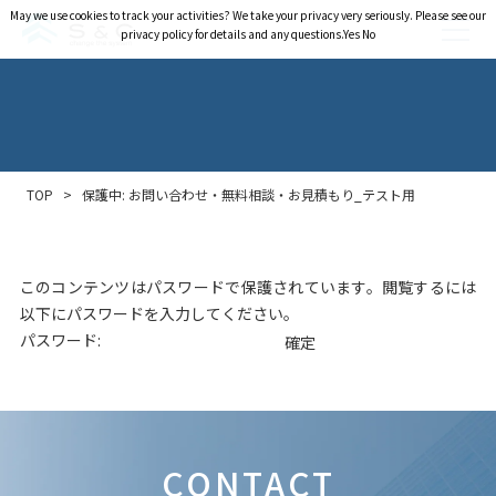
May we use cookies to track your activities? We take your privacy very seriously. Please see our
May we use cookies to track your activities? We take your privacy very seriously. Please see our
privacy policy for details and any questions.
privacy policy for details and any questions.
Yes
Yes
No
No
TOP
>
保護中: お問い合わせ・無料相談・お見積もり_テスト用
このコンテンツはパスワードで保護されています。閲覧するには
以下にパスワードを入力してください。
パスワード:
CONTACT