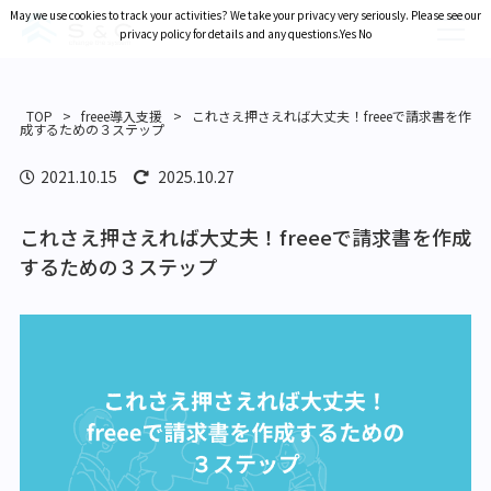
May we use cookies to track your activities? We take your privacy very seriously. Please see our
May we use cookies to track your activities? We take your privacy very seriously. Please see our
privacy policy for details and any questions.
privacy policy for details and any questions.
Yes
Yes
No
No
TOP
>
freee導入支援
>
これさえ押さえれば大丈夫！freeeで請求書を作
成するための３ステップ
2021.10.15
2025.10.27
これさえ押さえれば大丈夫！freeeで請求書を作成
するための３ステップ