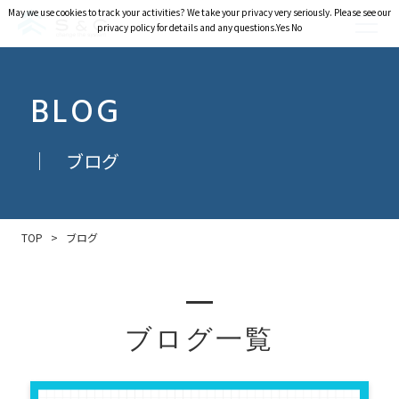
May we use cookies to track your activities? We take your privacy very seriously. Please see our
May we use cookies to track your activities? We take your privacy very seriously. Please see our
privacy policy for details and any questions.
privacy policy for details and any questions.
Yes
Yes
No
No
BLOG
｜ ブログ
TOP
>
ブログ
ブログ一覧